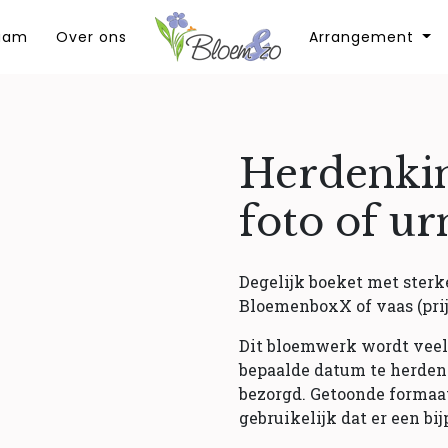
aam
Over ons
Arrangement
Herdenkin
foto of ur
Degelijk boeket met sterk
BloemenboxX of vaas (prijs
Dit bloemwerk wordt veel
bepaalde datum te herden
bezorgd. Getoonde formaat 
gebruikelijk dat er een b